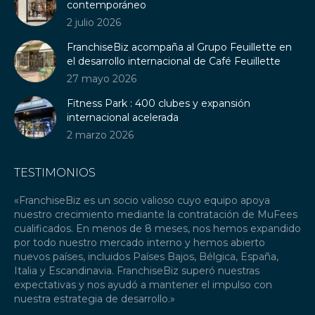
new
new
new
contemporáneo
window
window
window
2 julio 2026
FranchiseBiz acompaña al Grupo Feuillette en
el desarrollo internacional de Café Feuillette
27 mayo 2026
Fitness Park : 400 clubes y expansión
internacional acelerada
2 marzo 2026
TESTIMONIOS
«FranchiseBiz es un socio valioso cuyo equipo apoya
«C
nuestro crecimiento mediante la contratación de MuFees
fr
ré
cualificados. En menos de 8 meses, nos hemos expandido
ha
por todo nuestro mercado interno y hemos abierto
in
nuevos países, incluidos Países Bajos, Bélgica, España,
Fr
za
Italia y Escandinavia. FranchiseBiz superó nuestras
ti
o
expectativas y nos ayudó a mantener el impulso con
qu
nuestra estrategia de desarrollo.»
Re
tr