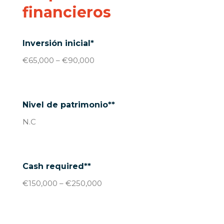
financieros
Inversión inicial*
€65,000 – €90,000
Nivel de patrimonio**
N.C
Cash required**
€150,000 – €250,000