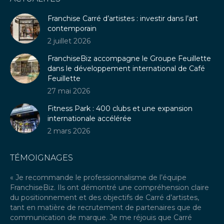
opens
page
opens
in
opens
in
Franchise Carré d’artistes : investir dans l’art
new
in
new
contemporain
window
new
window
2 juillet 2026
window
FranchiseBiz accompagne le Groupe Feuillette
dans le développement international de Café
Feuillette
27 mai 2026
Fitness Park : 400 clubs et une expansion
internationale accélérée
2 mars 2026
TÉMOIGNAGES
« Je recommande le professionnalisme de l’équipe
« 
FranchiseBiz. Ils ont démontré une compréhension claire
se
du positionnement et des objectifs de Carré d’artistes,
po
 de
tant en matière de recrutement de partenaires que de
pa
communication de marque. Je me réjouis que Carré
Fr