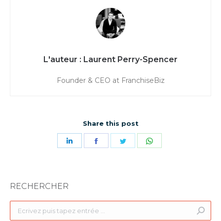
Laurent Perry-Spencer
Founder & CEO at FranchiseBiz
Share this post
Partager
Partager
Partager
Partager
sur
sur
sur
sur
LinkedIn
Facebook
Twitter
WhatsApp
RECHERCHER
Recherche
: