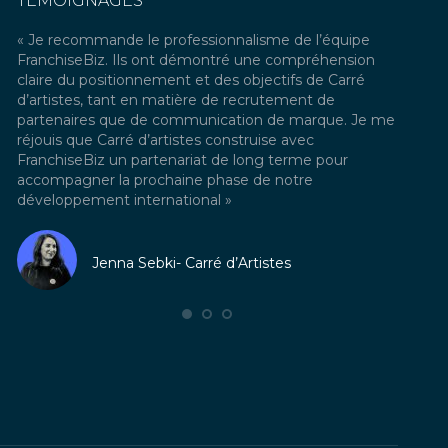
TÉMOIGNAGES
ipe
« Je recommande le professionnalisme de l’équipe
« Comm
s »
FranchiseBiz. Ils ont démontré une compréhension
secteur
claire du positionnement et des objectifs de Carré
qualité
d’artistes, tant en matière de recrutement de
nouvea
partenaires que de communication de marque. Je me
Franch
réjouis que Carré d’artistes construise avec
requis
à
FranchiseBiz un partenariat de long terme pour
facteur
accompagner la prochaine phase de notre
franchi
développement international »
Je rec
dévelo
Jenna Sebki- Carré d’Artistes