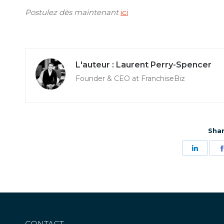
Postulez dès maintenant
ici
Laurent Perry-Spencer
Founder & CEO at FranchiseBiz
Shar
Parta
sur
Linke