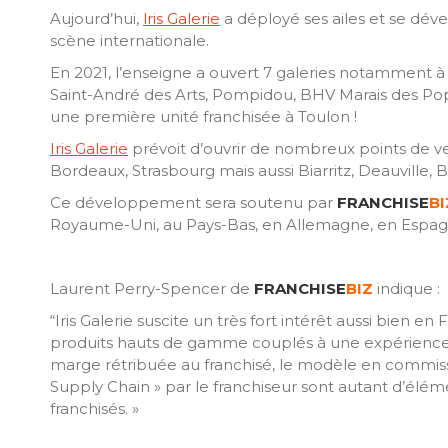
Aujourd’hui,
lris Galerie
a déployé ses ailes et se déve
scène internationale.
En 2021, l’enseigne a ouvert 7 galeries notamment à 
Saint-André des Arts, Pompidou, BHV Marais des Pop
une première unité franchisée à Toulon !
Iris Galerie
prévoit d’ouvrir de nombreux points de v
Bordeaux, Strasbourg mais aussi Biarritz, Deauville, 
Ce développement sera soutenu par
FRANCHISE
BI
Royaume-Uni, au Pays-Bas, en Allemagne, en Espagne,
Laurent Perry-Spencer de
FRANCHISE
BIZ
indique :
“Iris Galerie suscite un très fort intérêt aussi bien e
produits hauts de gamme couplés à une expérience off
marge rétribuée au franchisé, le modèle en commissio
Supply Chain » par le franchiseur sont autant d’éléme
franchisés. »