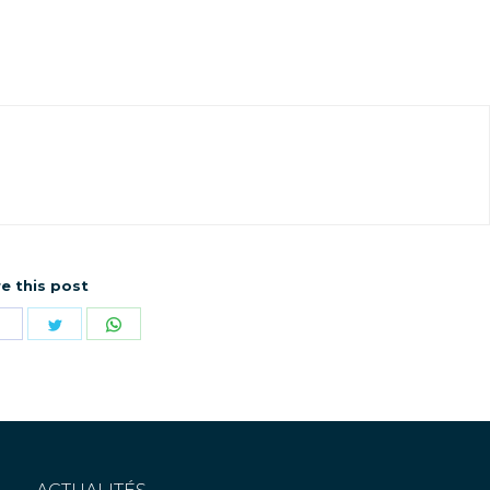
e this post
ger
Partager
Partager
Partager
sur
sur
sur
dIn
Facebook
Twitter
WhatsApp