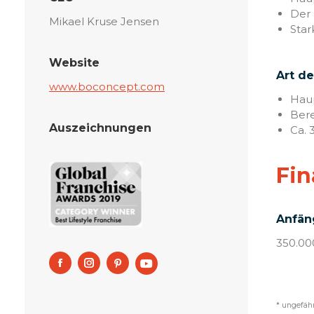
Der 
Mikael Kruse Jensen
Star
Website
Art d
www.boconcept.com
Haup
Bere
Auszeichnungen
Ca. 
Fin
Anfäng
350.00
* ungefäh