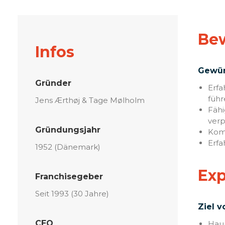
Bew
Infos
Gewün
Gründer
Erfa
führ
Jens Ærthøj & Tage Mølholm
Fähi
verp
Gründungsjahr
Komp
Erfa
1952 (Dänemark)
Exp
Franchisegeber
Seit 1993 (30 Jahre)
Ziel v
CEO
Haup