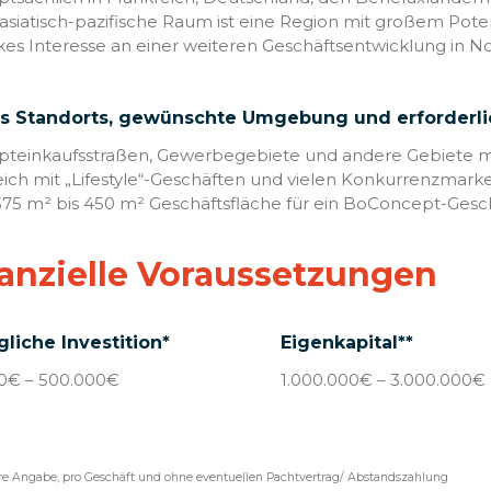
asiatisch-pazifische Raum ist eine Region mit großem Poten
kes Interesse an einer weiteren Geschäftsentwicklung in 
es Standorts, gewünschte Umgebung und erforderl
teinkaufsstraßen, Gewerbegebiete und andere Gebiete m
ich mit „Lifestyle“-Geschäften und vielen Konkurrenzmark
375 m² bis 450 m² Geschäftsfläche für ein BoConcept-Gesc
anzielle Voraussetzungen
liche Investition*
Eigenkapital**
0€ – 500.000€
1.000.000€ – 3.000.000€
re Angabe, pro Geschäft und ohne eventuellen Pachtvertrag/ Abstandszahlung