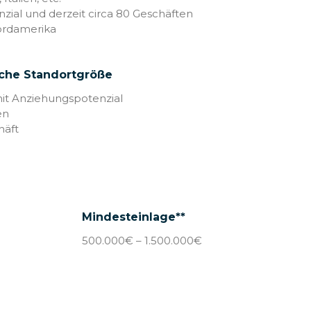
zial und derzeit circa 80 Geschäften
Nordamerika
iche Standortgröße
it Anziehungspotenzial
en
häft
Mindesteinlage**
500.000€ – 1.500.000€