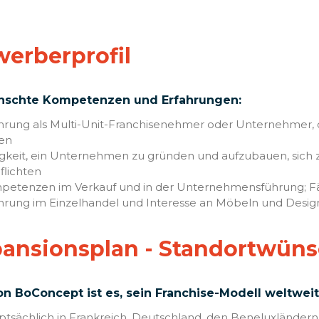
erberprofil
schte Kompetenzen und Erfahrungen:
hrung als Multi-Unit-Franchisenehmer oder Unternehmer, de
en
gkeit, ein Unternehmen zu gründen und aufzubauen, sich 
flichten
etenzen im Verkauf und in der Unternehmensführung; Fäh
hrung im Einzelhandel und Interesse an Möbeln und Design
ansionsplan - Standortwün
on BoConcept ist es, sein Franchise-Modell weltweit
tsächlich in Frankreich, Deutschland, den Beneluxländern, I