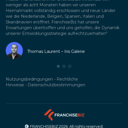
weniger als acht Monaten haben wir unseren
di
eue
Heimatmarkt vollständig erschlossen und neue Länder
Wi
z
wie die Niederlande, Belgien, Spanien, Italien und
al
Skandinavien eröffnet. FranchiseBiz hat unsere
Fr
Erwartungen übertroffen und uns geholfen, die Dynamik
zu
unserer Entwicklungsstrategie aufrechtzuerhalten“
Thomas Laurent – Iris Galerie
Nutzungsbedingungen
-
Rechtliche
Hinweise
-
Datenschutzbestimmungen
FRANCHISEBIZ 2026. All rights reserved.