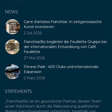
Linkedin
E-
Whatsapp
page
Mail
page
NEWS
opens
page
opens
in
opens
in
Carré d’artistes Franchise: In zeitgenössische
new
in
new
Kunst investieren
window
new
window
2 Juli 2026
window
FranchiseBiz begleitet die Feuillette Gruppe bei
der internationalen Entwicklung von Café
Feuillette
27 Mai 2026
Fitness Park : 400 Clubs und internationale
Expansion
2 März 2026
STATEMENTS
„FranchiseBiz ist ein geschätzter Partner, dessen Team
„Wi
unser Wachstum durch die Rekrutierung qualifizierter
Ge
ré
Master-Franchisenehmer unterstützt. Innerhalb von
Ko