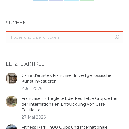
on
on
on
on
LinkedIn
Facebook
Twitter
WhatsApp
SUCHEN
Search:
LETZTE ARTIKEL
Carré d’artistes Franchise: In zeitgenössische
Kunst investieren
2 Juli 2026
FranchiseBiz begleitet die Feuillette Gruppe bei
der internationalen Entwicklung von Café
Feuillette
27 Mai 2026
Fitness Park : 400 Clubs und internationale