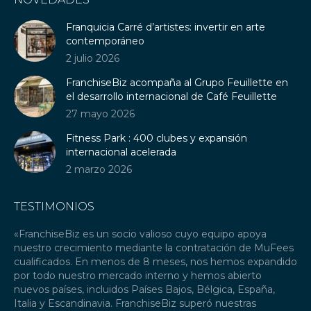
opens
opens
opens
in
in
in
Franquicia Carré d’artistes: invertir en arte
new
new
new
contemporáneo
window
window
window
2 julio 2026
FranchiseBiz acompaña al Grupo Feuillette en
el desarrollo internacional de Café Feuillette
27 mayo 2026
Fitness Park : 400 clubes y expansión
internacional acelerada
2 marzo 2026
TESTIMONIOS
«FranchiseBiz es un socio valioso cuyo equipo apoya
«C
nuestro crecimiento mediante la contratación de MuFees
fr
ré
cualificados. En menos de 8 meses, nos hemos expandido
ha
por todo nuestro mercado interno y hemos abierto
in
nuevos países, incluidos Países Bajos, Bélgica, España,
Fr
za
Italia y Escandinavia. FranchiseBiz superó nuestras
ti