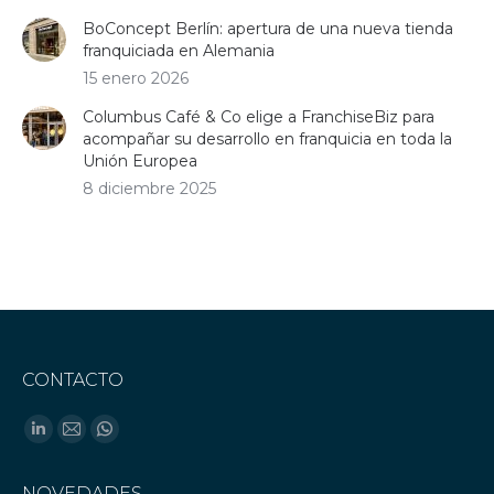
BoConcept Berlín: apertura de una nueva tienda
franquiciada en Alemania
15 enero 2026
Columbus Café & Co elige a FranchiseBiz para
acompañar su desarrollo en franquicia en toda la
Unión Europea
8 diciembre 2025
CONTACTO
Encuéntranos en:
Linkedin
Mail
Whatsapp
page
page
page
NOVEDADES