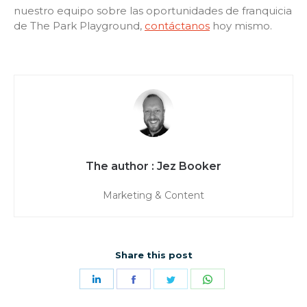
nuestro equipo sobre las oportunidades de franquicia
de The Park Playground,
contáctanos
hoy mismo.
Jez Booker
Marketing & Content
Share this post
Share
Share
Share
Share
on
on
on
on