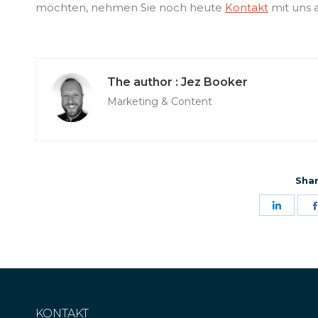
möchten, nehmen Sie noch heute
Kontakt
mit uns a
Jez Booker
Marketing & Content
Shar
Share
on
Linke
KONTAKT