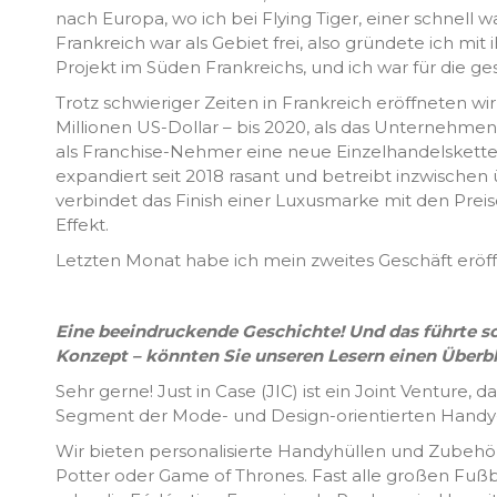
nach Europa, wo ich bei Flying Tiger, einer schnell 
Frankreich war als Gebiet frei, also gründete ich mit 
Projekt im Süden Frankreichs, und ich war für die g
Trotz schwieriger Zeiten in Frankreich eröffneten w
Millionen US-Dollar – bis 2020, als das Unternehm
als Franchise-Nehmer eine neue Einzelhandelskette f
expandiert seit 2018 rasant und betreibt inzwischen ü
verbindet das Finish einer Luxusmarke mit den Pre
Effekt.
Letzten Monat habe ich mein zweites Geschäft eröffne
Eine beeindruckende Geschichte! Und das führte sch
Konzept – könnten Sie unseren Lesern einen Überb
Sehr gerne! Just in Case (JIC) ist ein Joint Venture, 
Segment der Mode- und Design-orientierten Handy-
Wir bieten personalisierte Handyhüllen und Zubehör
Potter oder Game of Thrones. Fast alle großen Fußba