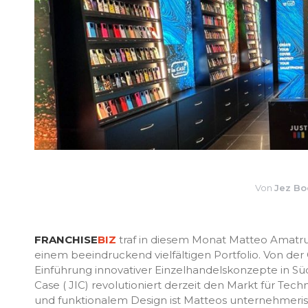
Von
Jez Bo
FRANCHISE
BIZ
traf in diesem Monat Matteo Amatru
einem beeindruckend vielfältigen Portfolio. Von der
Einführung innovativer Einzelhandelskonzepte in Süd
Case ( JIC) revolutioniert derzeit den Markt für Tec
und funktionalem Design ist Matteos unternehmeris