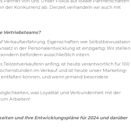
ts Partner von uns. Unser Fokus auf lokale Partnerschaften
von der Konkurrenz ab. Derzeit verhandeln wir auch mit
te Vertriebsteams?
f Verkaufserfahrung. Eigenschaften wie Selbstbewusstsein
atz in der Personalentwicklung ist einzigartig: Wir stellen
ondern befördern ausschließlich intern.
ls Teilzeitverkäuferin anfing, ist heute verantwortlich für 100
Wochenstunden im Verkauf und ist heute unser Marketing-
ch entfalten können, und wenn jemand besondere
möglichkeiten, was Loyalität und Verbundenheit mit der
 zum Arbeiten!
keiten und Ihre Entwicklungspläne für 2024 und darüber