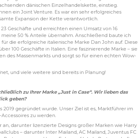
wachsenden dänischen Einzelhandelskette, einstieg.
ihnen ein Joint Venture. Es war ein sehr erfolgreiches
esamte Expansion der Kette verantwortlich.
ir 23 Geschäfte und erreichten einen Umsatz von 16
en meine 50 % Anteile übernahm. Anschließend baute ich
ür die erfolgreiche italienische Marke Dan John auf. Diese
ber 100 Geschäfte in Italien. Eine faszinierende Marke – sie
isen des Massenmarkts und sorgt so für einen echten Wow-
t, und viele weitere sind bereits in Planung!
ließlich zu Ihrer Marke „Just in Case“. Wir lieben das
lick geben?
das 2019 gegründet wurde. Unser Ziel ist es, Marktführer im
Accessoires zu werden.
 an, darunter lizenzierte Designs großer Marken wie Harry
llclubs – darunter Inter Mailand, AC Mailand, Juventus FC