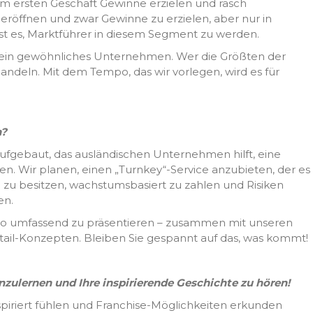
m ersten Geschäft Gewinne erzielen und rasch
zu eröffnen und zwar Gewinne zu erzielen, aber nur in
st es, Marktführer in diesem Segment zu werden.
h kein gewöhnliches Unternehmen. Wer die Größten der
andeln. Mit dem Tempo, das wir vorlegen, wird es für
n?
ufgebaut, das ausländischen Unternehmen hilft, eine
uen. Wir planen, einen „Turnkey“-Service anzubieten, der es
g zu besitzen, wachstumsbasiert zu zahlen und Risiken
en.
Expo umfassend zu präsentieren – zusammen mit unseren
il-Konzepten. Bleiben Sie gespannt auf das, was kommt!
nzulernen und Ihre inspirierende Geschichte zu hören!
piriert fühlen und Franchise-Möglichkeiten erkunden