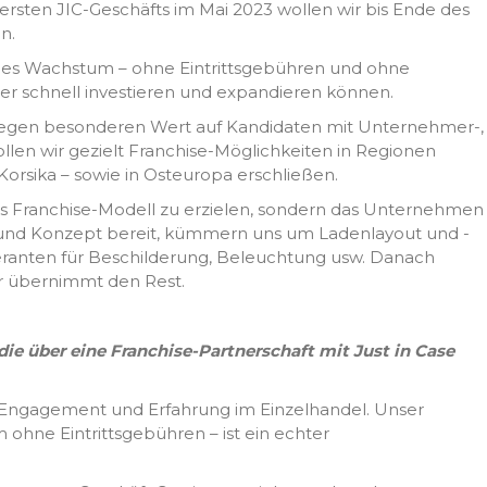
 ersten JIC-Geschäfts im Mai 2023 wollen wir bis Ende des
n.
elles Wachstum – ohne Eintrittsgebühren und ohne
r schnell investieren und expandieren können.
legen besonderen Wert auf Kandidaten mit Unternehmer-,
llen wir gezielt Franchise-Möglichkeiten in Regionen
Korsika – sowie in Osteuropa erschließen.
 das Franchise-Modell zu erzielen, sondern das Unternehmen
ogo und Konzept bereit, kümmern uns um Ladenlayout und -
eferanten für Beschilderung, Beleuchtung usw. Danach
er übernimmt den Rest.
ie über eine Franchise-Partnerschaft mit Just in Case
 Engagement und Erfahrung im Einzelhandel. Unser
 ohne Eintrittsgebühren – ist ein echter