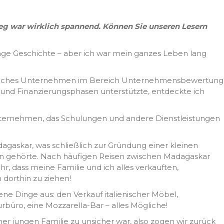
 Weg war wirklich spannend. Können Sie unseren Lesern
lange Geschichte – aber ich war mein ganzes Leben lang
 staatliches Unternehmen im Bereich Unternehmensbewertung
 und Finanzierungsphasen unterstützte, entdeckte ich
nternehmen, das Schulungen und andere Dienstleistungen
agaskar, was schließlich zur Gründung einer kleinen
ern gehörte. Nach häufigen Reisen zwischen Madagaskar
hr, dass meine Familie und ich alles verkauften,
 dorthin zu ziehen!
ene Dinge aus: den Verkauf italienischer Möbel,
rbüro, eine Mozzarella-Bar – alles Mögliche!
iner jungen Familie zu unsicher war, also zogen wir zurück