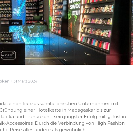
oker
31 März 2024
da, einen französisch-italienischen Unternehmer mit
 Gründung einer Hotelkette in Madagaskar bis zur
afrika und Frankreich – sein jüngster Erfolg mit
„
Just in
hnik-Accessoires. Durch die Verbindung von High Fashion
che Reise alles andere als gewöhnlich