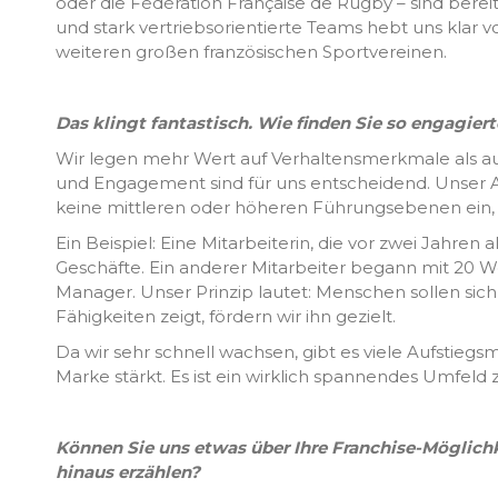
oder die Fédération Française de Rugby – sind berei
und stark vertriebsorientierte Teams hebt uns klar 
weiteren großen französischen Sportvereinen.
Das klingt fantastisch. Wie finden Sie so engagier
Wir legen mehr Wert auf Verhaltensmerkmale als au
und Engagement sind für uns entscheidend. Unser Ans
keine mittleren oder höheren Führungsebenen ein, s
Ein Beispiel: Eine Mitarbeiterin, die vor zwei Jahren a
Geschäfte. Ein anderer Mitarbeiter begann mit 20 
Manager. Unser Prinzip lautet: Menschen sollen si
Fähigkeiten zeigt, fördern wir ihn gezielt.
Da wir sehr schnell wachsen, gibt es viele Aufstiegs
Marke stärkt. Es ist ein wirklich spannendes Umfeld
Können Sie uns etwas über Ihre Franchise-Möglich
hinaus erzählen?