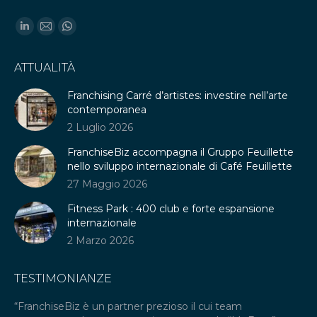
Find us on:
Linkedin
Mail
Whatsapp
page
page
page
ATTUALITÀ
opens
opens
opens
in
in
in
Franchising Carré d’artistes: investire nell’arte
new
new
new
contemporanea
window
window
window
2 Luglio 2026
FranchiseBiz accompagna il Gruppo Feuillette
nello sviluppo internazionale di Café Feuillette
27 Maggio 2026
Fitness Park : 400 club e forte espansione
internazionale
2 Marzo 2026
TESTIMONIANZE
“FranchiseBiz è un partner prezioso il cui team
“C