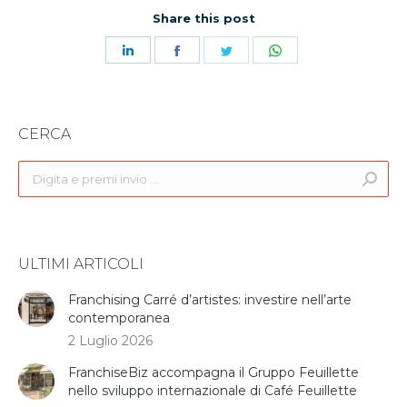
Share this post
Share
Share
Share
Share
on
on
on
on
LinkedIn
Facebook
Twitter
WhatsApp
CERCA
Search:
ULTIMI ARTICOLI
Franchising Carré d’artistes: investire nell’arte
contemporanea
2 Luglio 2026
FranchiseBiz accompagna il Gruppo Feuillette
nello sviluppo internazionale di Café Feuillette