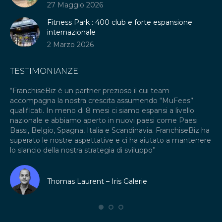
27 Maggio 2026
Fitness Park : 400 club e forte espansione
internazionale
2 Marzo 2026
TESTIMONIANZE
“FranchiseBiz è un partner prezioso il cui team
“C
ne
accompagna la nostra crescita assumendo “MuFees”
fr
ia
qualificati. In meno di 8 mesi ci siamo espansi a livello
int
nazionale e abbiamo aperto in nuovi paesi come Paesi
co
s
Bassi, Belgio, Spagna, Italia e Scandinavia. FranchiseBiz ha
dei
ngo
superato le nostre aspettative e ci ha aiutato a mantenere
fr
lo slancio della nostra strategia di sviluppo”
co
dei
in 
di
Thomas Laurent – Iris Galerie