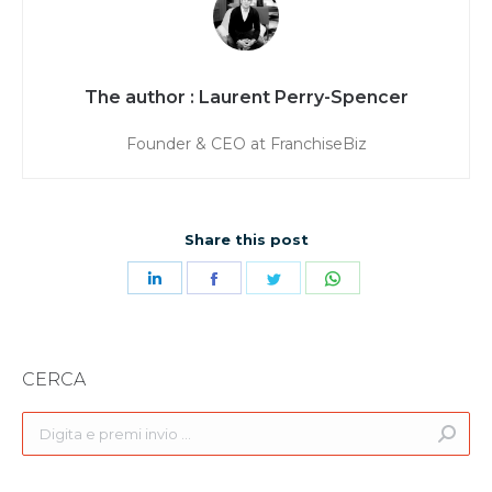
Laurent Perry-Spencer
Founder & CEO at FranchiseBiz
Share this post
Share
Share
Share
Share
on
on
on
on
LinkedIn
Facebook
Twitter
WhatsApp
CERCA
Search: