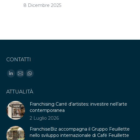
8 Dicembre 2025
CONTATTI
Find us on:
Linkedin
Mail
Whatsapp
page
page
page
ATTUALITÀ
opens
opens
opens
in
in
in
Franchising Carré d’artistes: investire nell’arte
new
new
new
contemporanea
window
window
window
2 Luglio 2026
FranchiseBiz accompagna il Gruppo Feuillette
nello sviluppo internazionale di Café Feuillette