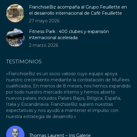
FranchiseBiz acompaña al Grupo Feuillette en
el desarrollo internacional de Café Feuillette
27 mayo 2026
Fitness Park : 400 clubes y expansión
internacional acelerada
2 marzo 2026
TESTIMONIOS
«FranchiseBiz es un socio valioso cuyo equipo apoya
«C
nuestro crecimiento mediante la contratación de MuFees
fr
ré
cualificados. En menos de 8 meses, nos hemos expandido
ha
por todo nuestro mercado interno y hemos abierto
in
nuevos países, incluidos Países Bajos, Bélgica, España,
Fr
za
Italia y Escandinavia. FranchiseBiz superó nuestras
ti
o
expectativas y nos ayudó a mantener el impulso con
qu
nuestra estrategia de desarrollo.»
Re
tr
Fr
Thomas Laurent – Iris Galerie