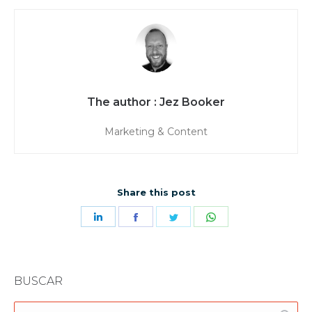
Jez Booker
Marketing & Content
Share this post
Share
Share
Share
Share
on
on
on
on
LinkedIn
Facebook
Twitter
WhatsApp
BUSCAR
Buscar: