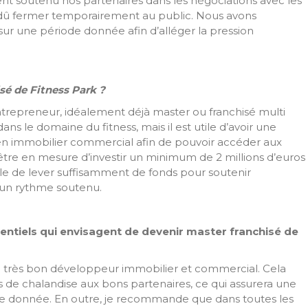
t soutenu nos partenaires dans les négociations avec les
t dû fermer temporairement au public. Nous avons
ur une période donnée afin d’alléger la pression
sé de Fitness Park ?
ntrepreneur, idéalement déjà master ou franchisé multi
ans le domaine du fitness, mais il est utile d’avoir une
 immobilier commercial afin de pouvoir accéder aux
être en mesure d’investir un minimum de 2 millions d’euros
ble de lever suffisamment de fonds pour soutenir
à un rythme soutenu.
entiels qui envisagent de devenir master franchisé de
n très bon développeur immobilier et commercial. Cela
es de chalandise aux bons partenaires, ce qui assurera une
one donnée. En outre, je recommande que dans toutes les