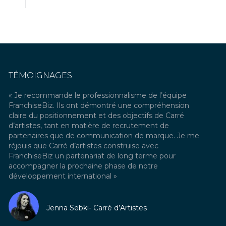
TÉMOIGNAGES
ipe
« Je recommande le professionnalisme de l’équipe
« Comm
s »
FranchiseBiz. Ils ont démontré une compréhension
secteur
claire du positionnement et des objectifs de Carré
qualité
d’artistes, tant en matière de recrutement de
nouvea
partenaires que de communication de marque. Je me
Franch
réjouis que Carré d’artistes construise avec
requis
à
FranchiseBiz un partenariat de long terme pour
facteur
accompagner la prochaine phase de notre
franchi
développement international »
Je rec
dévelo
Jenna Sebki- Carré d’Artistes