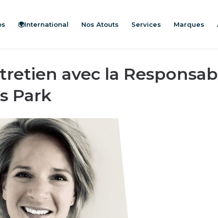
os
🌍International
Nos Atouts
Services
Marques
ntretien avec la Respons
ss Park